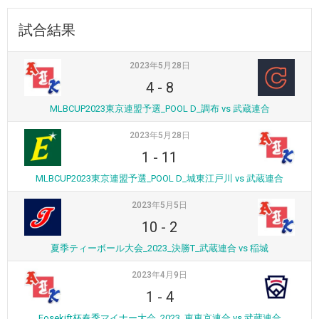
試合結果
2023年5月28日
4
-
8
MLBCUP2023東京連盟予選_POOL D_調布 vs 武蔵連合
2023年5月28日
1
-
11
MLBCUP2023東京連盟予選_POOL D_城東江戸川 vs 武蔵連合
2023年5月5日
10
-
2
夏季ティーボール大会_2023_決勝T_武蔵連合 vs 稲城
2023年4月9日
1
-
4
Fosekift杯春季マイナー大会_2023_東東京連合 vs 武蔵連合