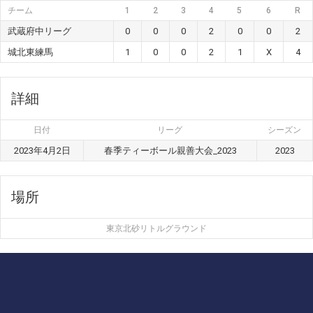
チーム
1
2
3
4
5
6
R
武蔵府中リーグ
0
0
0
2
0
0
2
城北東練馬
1
0
0
2
1
X
4
詳細
日付
リーグ
シーズン
2023年4月2日
春季ティーボール親善大会_2023
2023
場所
東京北砂リトルグラウンド