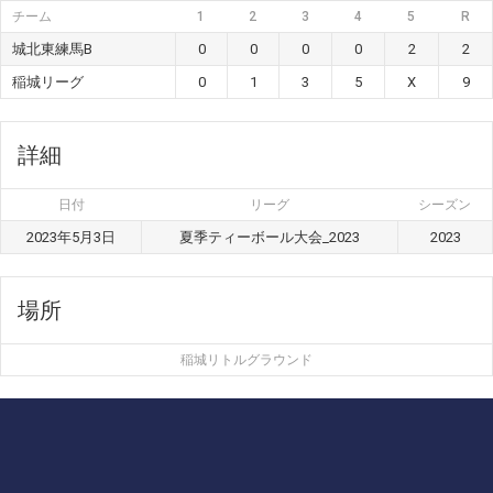
チーム
1
2
3
4
5
R
城北東練馬B
0
0
0
0
2
2
稲城リーグ
0
1
3
5
X
9
詳細
日付
リーグ
シーズン
2023年5月3日
夏季ティーボール大会_2023
2023
場所
稲城リトルグラウンド