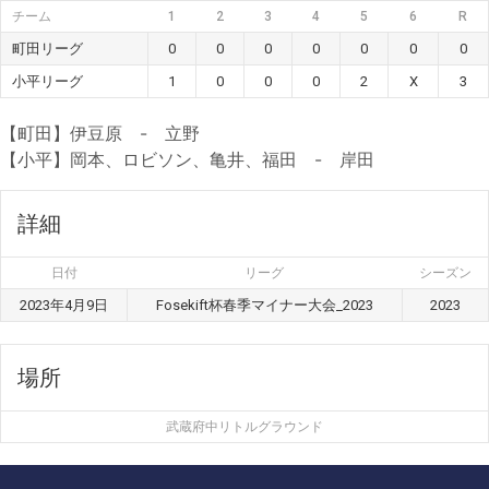
チーム
1
2
3
4
5
6
R
町田リーグ
0
0
0
0
0
0
0
小平リーグ
1
0
0
0
2
X
3
【町田】伊豆原 - 立野
【小平】岡本、ロビソン、亀井、福田 - 岸田
詳細
日付
リーグ
シーズン
2023年4月9日
Fosekift杯春季マイナー大会_2023
2023
場所
武蔵府中リトルグラウンド