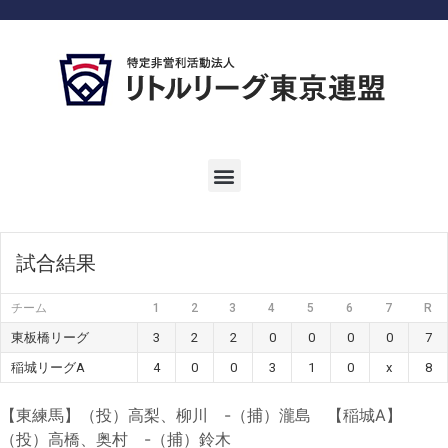
試合結果
チーム
1
2
3
4
5
6
7
R
東板橋リーグ
3
2
2
0
0
0
0
7
稲城リーグA
4
0
0
3
1
0
x
8
【東練馬】（投）高梨、柳川 -（捕）瀧島 【稲城A】
（投）高橋、奥村 -（捕）鈴木