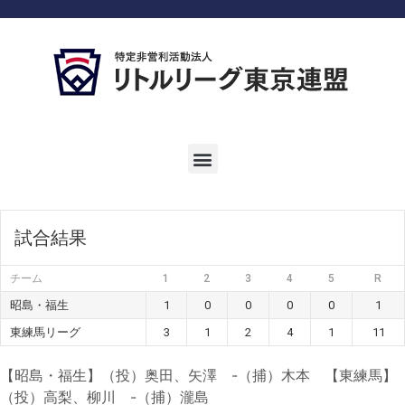
試合結果
チーム
1
2
3
4
5
R
昭島・福生
1
0
0
0
0
1
東練馬リーグ
3
1
2
4
1
11
【昭島・福生】（投）奥田、矢澤 -（捕）木本 【東練馬】
（投）高梨、柳川 -（捕）瀧島