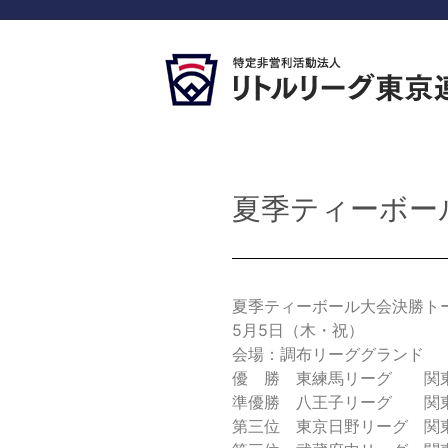
夏季ティーボー
夏季ティーボール大会決勝ト
5月5日（木・祝）
会場：調布リーググランド
優 勝 東練馬リーグ 関
準優勝 八王子リーグ 関
第三位 東京日野リーグ 関