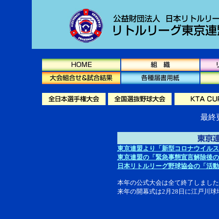
最終更
東京連盟より「新型コロナウイルス
東京連盟の「緊急事態宣言解除後の
日本リトルリーグ野球協会の「活動
本年の公式大会は全て終了しました
来年の開幕式は2月28日に江戸川